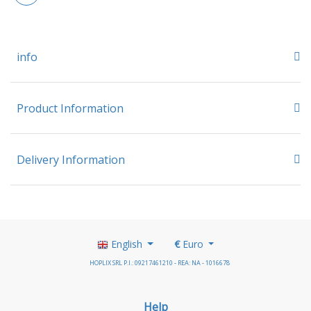
info
Product Information
Delivery Information
English
€
Euro
HOPLIX SRL P.I.: 09217461210 - REA: NA - 1016678
Help